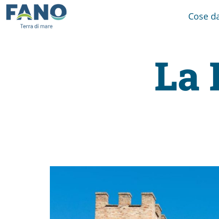
Cose da
La 
Fano
Visit
Card
Cose
da