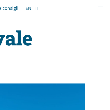
e consigli
EN
IT
vale