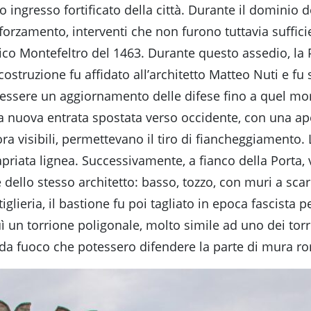
ingresso fortificato della città. Durante il dominio de
fforzamento, interventi che non furono tuttavia suffi
ico Montefeltro del 1463. Durante questo assedio, la P
ricostruzione fu affidato all’architetto Matteo Nuti e 
 essere un aggiornamento delle difese fino a quel mo
na nuova entrata spostata verso occidente, con una ap
ra visibili, permettevano il tiro di fiancheggiamento.
priata lignea. Successivamente, a fianco della Porta,
e dello stesso architetto: basso, tozzo, con muri a sca
iglieria, il bastione fu poi tagliato in epoca fascis
ruì un torrione poligonale, molto simile ad uno dei tor
 da fuoco che potessero difendere la parte di mura ro