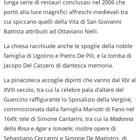
lunga serie di restauri conclusasi nel 2006 che
portò alla luce magnifici affreschi medievali tra
cui spiccano quelli della Vita di San Giovanni
Battista attribuiti ad Ottaviano Nelli.
La chiesa racchiude anche le spoglie della nobile
Facebook
famiglia di Ugolino e Pietro De Pili, e la tomba di
Jacopo Del Cassero di dantesca memoria.
Instagram
La pinacoteca accoglie dipinti che vanno dal XIV al
XVIII secolo, tra cui la celebre pala d’altare del
Youtube
Guercino raffigurante lo Sposalizio della Vergine,
commissionata dalla famiglia Mariotti di Fano nel
1649; tele di Simone Cantarini, tra cui la
Madonna
TikTok
della Rosa
e
Agar e Ismaele
; inoltre opere di
Sebastiano Ceccarini e Simone De Magistris, di