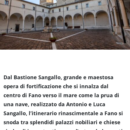
fare
Percorsi
storici
Enogastronomia
Dal Bastione Sangallo, grande e maestosa
Informazioni
opera di fortificazione che si innalza dal
centro di Fano verso il mare come la prua di
Guide
una nave, realizzato da Antonio e Luca
Sangallo, l’itinerario rinascimentale a Fano si
Fano
snoda tra splendidi palazzi nobiliari e chiese