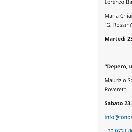
Lorenzo Ba
Maria Chia
“G. Rossini
Martedi 23
“Depero, u
Maurizio S
Rovereto
Sabato 23.
info@fonda
+39 0721 