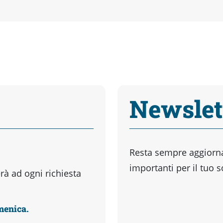
Newslet
Resta sempre aggiornat
importanti per il tuo 
à ad ogni richiesta
omenica.