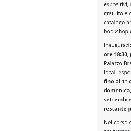
espositivi,
gratuito e 
catalogo a
bookshop d
Inaugurazi
ore 18:30
,
Palazzo Bra
locali espo
fino al 1°
domenica, 
settembre,
restante p
Nel corso d