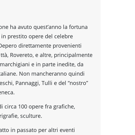
one ha avuto quest’anno la fortuna
 in prestito opere del celebre
Depero direttamente provenienti
ittà, Rovereto, e altre, principalmente
i marchigiani e in parte inedite, da
à italiane. Non mancheranno quindi
Peschi, Pannaggi, Tulli e del “nostro”
eneca.
i circa 100 opere fra grafiche,
igrafie, sculture.
tto in passato per altri eventi