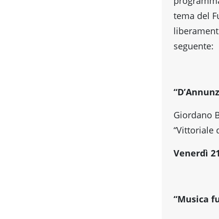
programma 
tema del F
liberament
seguente:
“D’Annunz
Giordano B
“Vittoriale 
Venerdì 21
“Musica fu