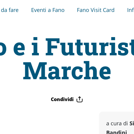
 da fare
Eventi a Fano
Fano Visit Card
In
 e i Futurist
Marche
Condividi
a cura di
S
Bandini