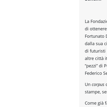
La Fondazi
di ottenere
Fortunato 
dalla sua c
di futurist
altre citt
“pezzi” di 
Federico S
Un
corpus
d
stampe, ser
Come già fa