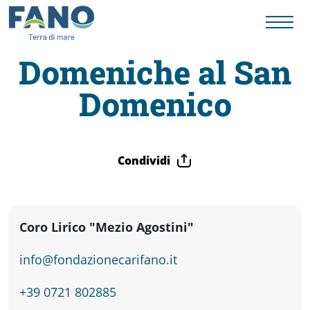
Domeniche al San
Domenico
Fano
Visit
Condividi
Card
Cose
Coro Lirico "Mezio Agostini"
info@fondazionecarifano.it
da
+39 0721 802885