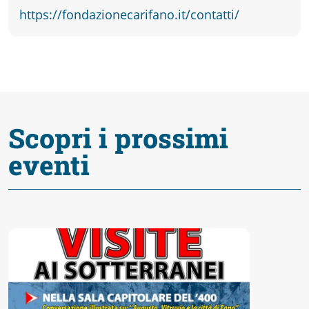
fare
https://fondazionecarifano.it/contatti/
Percorsi
storici
Scopri i prossimi
Enogastronomia
eventi
Informazioni
Guide
Fano