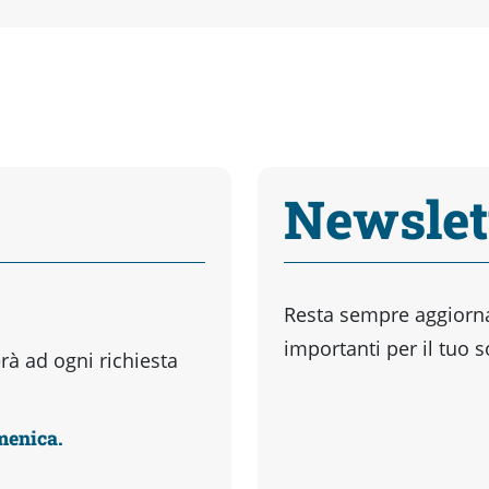
Newslet
Resta sempre aggiornat
importanti per il tuo 
à ad ogni richiesta
omenica.