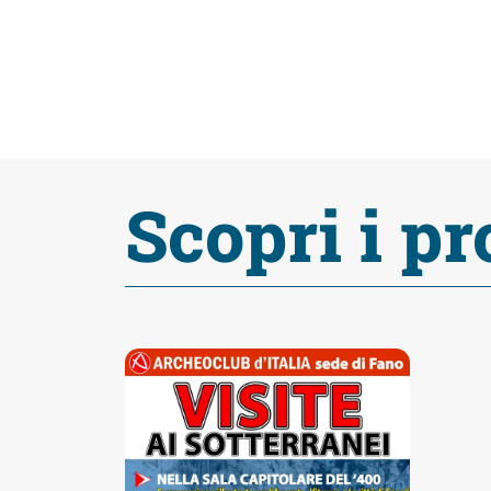
fare
Percorsi
storici
Scopri i pr
Enogastronomia
Informazioni
Guide
Fano