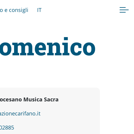
fo e consigli
IT
Domenico
Diocesano Musica Sacra
zionecarifano.it
802885