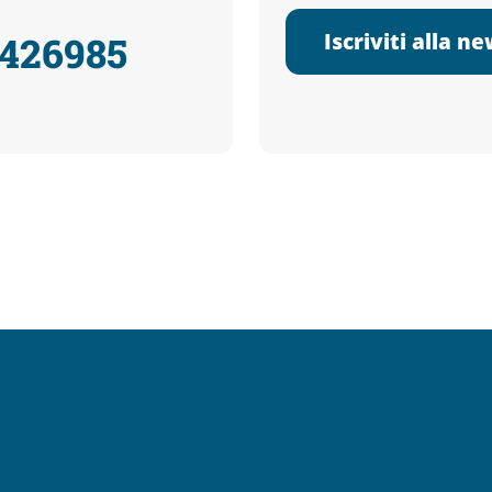
Iscriviti alla n
3426985