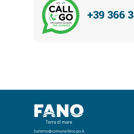
+39 366 
Facebook
Instagram
turismo@comune.fano.pu.it