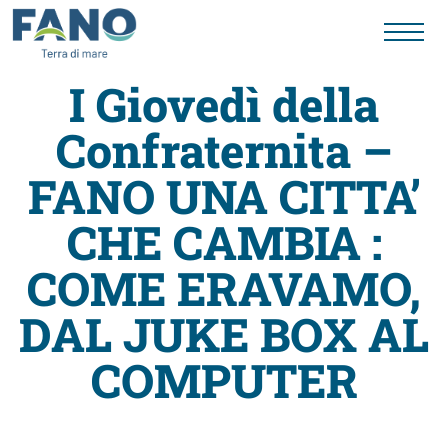
I Giovedì della
Confraternita –
Fano
FANO UNA CITTA’
Visit
CHE CAMBIA :
Card
COME ERAVAMO,
DAL JUKE BOX AL
Cose
COMPUTER
da