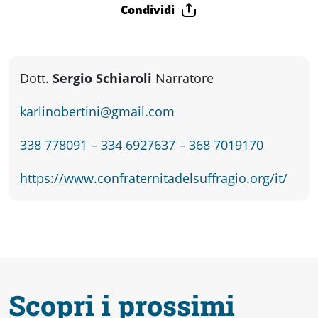
fare
Condividi
Percorsi
Dott.
Sergio Schiaroli
Narratore
storici
karlinobertini@gmail.com
Enogastronomia
338 778091 – 334 6927637 – 368 7019170
https://www.confraternitadelsuffragio.org/it/
Informazioni
Guide
Fano
Scopri i prossimi