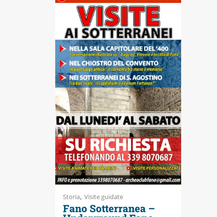
Accessibili
,
Storia
Visite guidate
Fano Sotterranea –