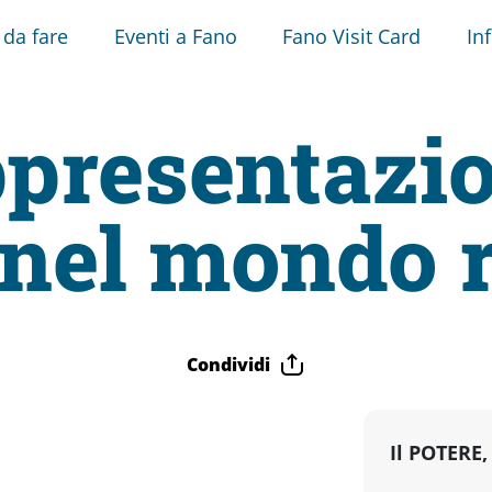
 da fare
Eventi a Fano
Fano Visit Card
In
ppresentazio
 nel mondo
Condividi
Il POTERE