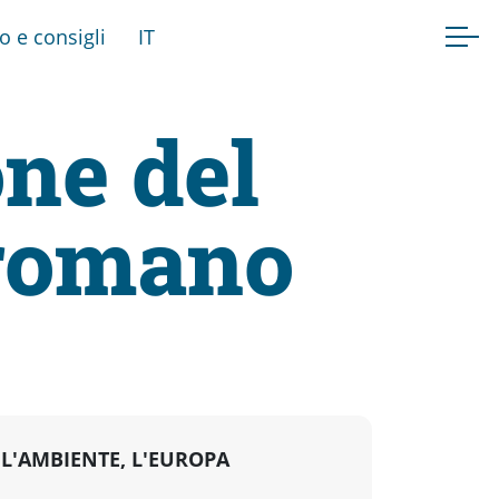
fo e consigli
IT
ne del
 romano
, L'AMBIENTE, L'EUROPA