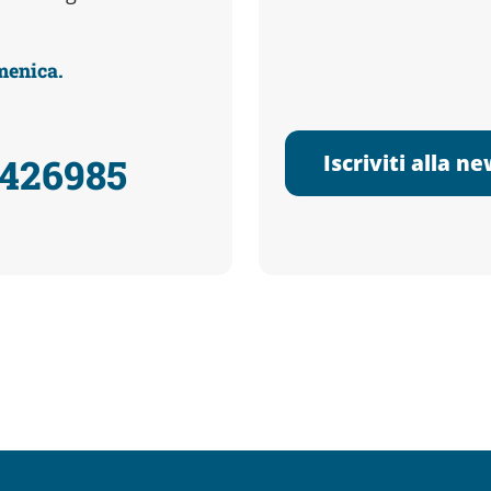
omenica.
Iscriviti alla n
3426985