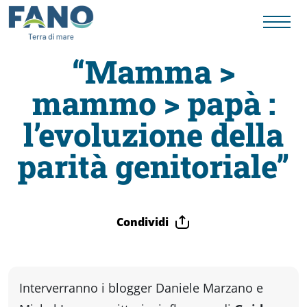
“Mamma >
mammo > papà :
Fano
l’evoluzione della
Visit
parità genitoriale”
Card
Condividi
Cose
da
Interverranno i blogger Daniele Marzano e