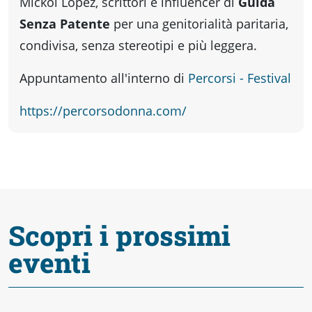
fare
Mickol Lopez, scrittori e influencer di
Guida
Senza Patente
per una genitorialità paritaria,
condivisa, senza stereotipi e più leggera.
Percorsi
Appuntamento all'interno di
Percorsi - Festival
storici
https://percorsodonna.com/
Enogastronomia
Informazioni
Scopri i prossimi
Guide
eventi
Fano