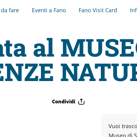
 da fare
Eventi a Fano
Fano Visit Card
In
ata al MUSE
ENZE NATU
Condividi
Vuoi trasco
Museo di S