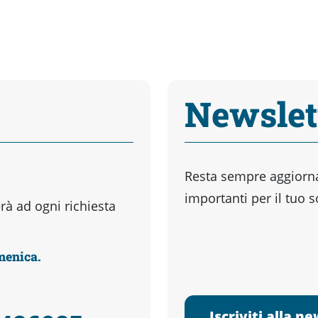
Newslet
Resta sempre aggiornat
importanti per il tuo 
à ad ogni richiesta
omenica.
Iscriviti alla n