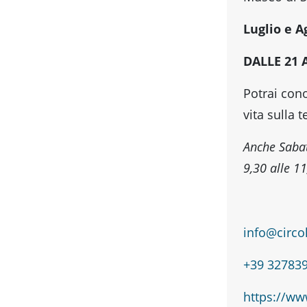
Luglio e A
DALLE 21 
Potrai cono
vita sulla 
Anche Sabat
9,30 alle 1
info@circol
+39 32783
https://www