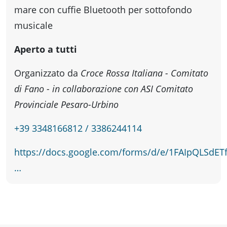
fare
mare con cuffie Bluetooth per sottofondo
musicale
Percorsi
Aperto a tutti
storici
Organizzato da
Croce Rossa Italiana - Comitato
di Fano - in collaborazione con ASI Comitato
Enogastronomia
Provinciale Pesaro-Urbino
+39 3348166812 / 3386244114
Informazioni
https://docs.google.com/forms/d/e/1FAIpQLSdE
…
Guide
Fano