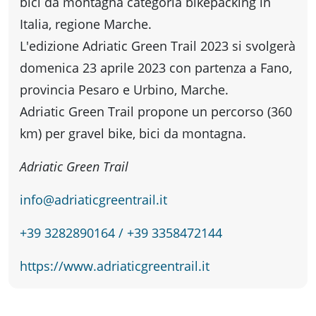
fare
bici da montagna categoria bikepacking in
Italia, regione Marche.
L'edizione Adriatic Green Trail 2023 si svolgerà
Percorsi
domenica 23 aprile 2023 con partenza a Fano,
storici
provincia Pesaro e Urbino, Marche.
Adriatic Green Trail propone un percorso (360
km) per gravel bike, bici da montagna.
Enogastronomia
Adriatic Green Trail
Informazioni
info@adriaticgreentrail.it
+39 3282890164 / +39 3358472144
Guide
https://www.adriaticgreentrail.it
Fano