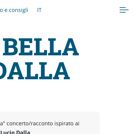
fo e consigli
IT
 BELLA
 DALLA
ta" concerto/racconto ispirato ai
i
Lucio Dalla