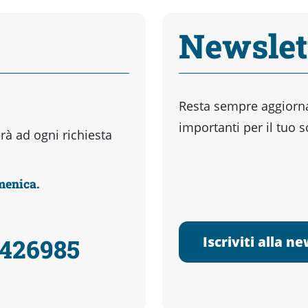
Newslet
Resta sempre aggiornat
importanti per il tuo 
à ad ogni richiesta
omenica.
Iscriviti alla n
3426985