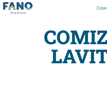
Cose
COMIZ
Fano
LAVIT
Visit
Card
Cose
da