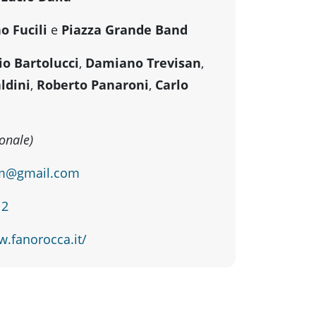
o Fucili
e
Piazza Grande Band
io Bartolucci
,
Damiano Trevisan
,
ldini
,
Roberto Panaroni
,
Carlo
onale)
m@gmail.com
12
w.fanorocca.it/