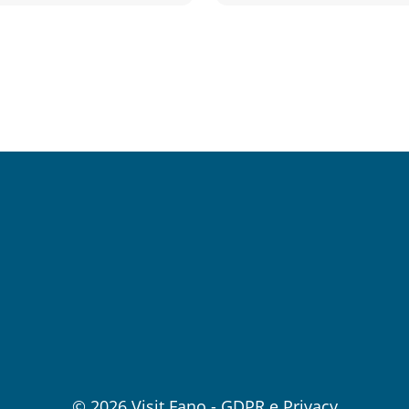
© 2026
Visit Fano
-
GDPR e Privacy