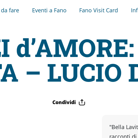
 da fare
Eventi a Fano
Fano Visit Card
In
I d’AMORE:
A – LUCIO
Condividi
"Bella Lavi
racconti d