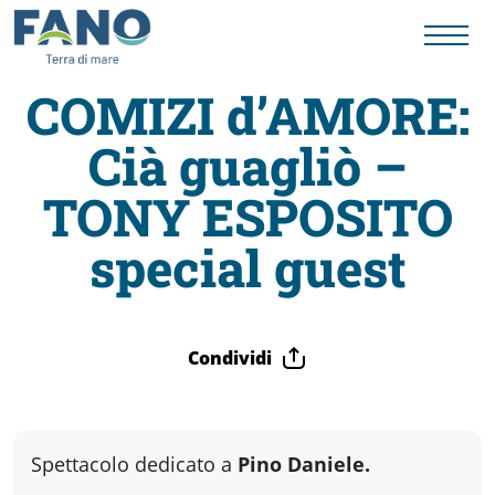
COMIZI d’AMORE:
Cià guagliò –
Fano
TONY ESPOSITO
Visit
special guest
Card
Condividi
Cose
da
Spettacolo dedicato a
Pino Daniele.