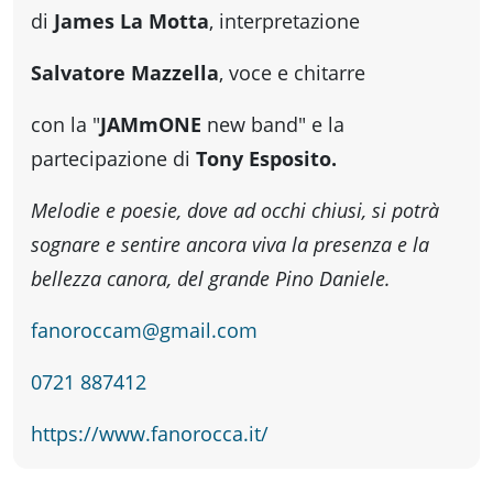
fare
di
James La Motta
, interpretazione
Percorsi
Salvatore Mazzella
, voce e chitarre
con la "
JAMmONE
new band" e la
storici
partecipazione di
Tony Esposito.
Melodie e poesie, dove ad occhi chiusi, si potrà
Enogastronomia
sognare e sentire ancora viva la presenza e la
bellezza canora, del grande Pino Daniele.
Informazioni
fanoroccam@gmail.com
Guide
0721 887412
https://www.fanorocca.it/
Fano