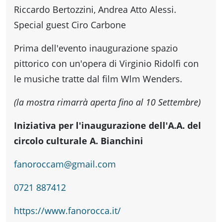
fare
Riccardo Bertozzini, Andrea Atto Alessi.
Special guest Ciro Carbone
Percorsi
Prima dell'evento inaugurazione spazio
storici
pittorico con un'opera di Virginio Ridolfi con
le musiche tratte dal film Wlm Wenders.
Enogastronomia
(la mostra rimarrà aperta fino al 10 Settembre)
Iniziativa per l'inaugurazione dell'A.A. del
Informazioni
circolo culturale A. Bianchini
fanoroccam@gmail.com
Guide
0721 887412
Fano
https://www.fanorocca.it/