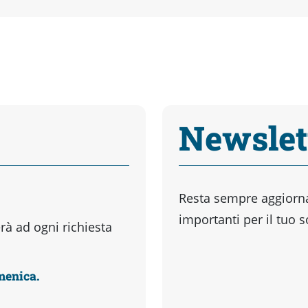
Newslet
Resta sempre aggiornat
importanti per il tuo 
à ad ogni richiesta
omenica.