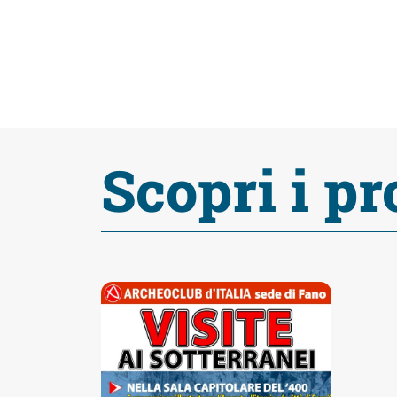
fare
Percorsi
storici
Scopri i pr
Enogastronomia
Informazioni
Guide
Fano