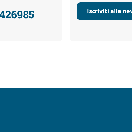
Iscriviti alla n
3426985