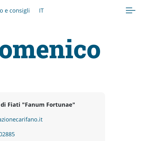
fo e consigli
IT
Domenico
 di Fiati "Fanum Fortunae"
zionecarifano.it
802885