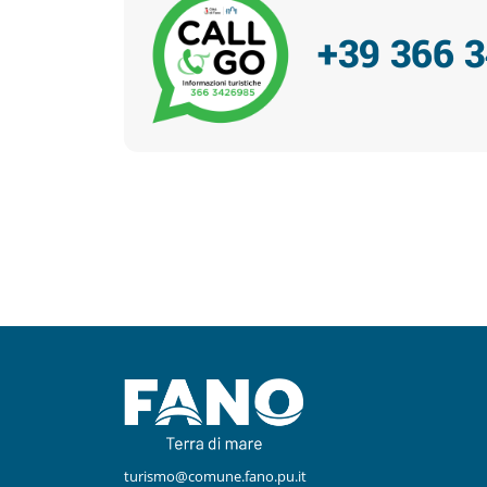
+39 366 
Facebook
Instagram
turismo@comune.fano.pu.it