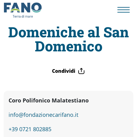
Domeniche al San
Domenico
Fano
Visit
Condividi
Card
Cose
Coro Polifonico Malatestiano
info@fondazionecarifano.it
da
+39 0721 802885