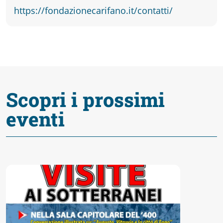
fare
https://fondazionecarifano.it/contatti/
Percorsi
storici
Scopri i prossimi
Enogastronomia
eventi
Informazioni
Guide
Fano