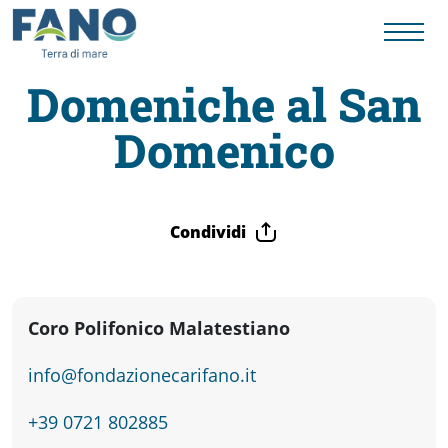
Domeniche al San
Domenico
Fano
Visit
Condividi
Card
Cose
Coro Polifonico Malatestiano
info@fondazionecarifano.it
da
+39 0721 802885