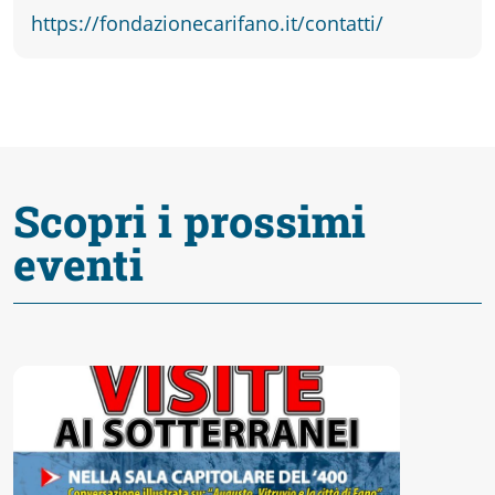
fare
https://fondazionecarifano.it/contatti/
Percorsi
storici
Scopri i prossimi
Enogastronomia
eventi
Informazioni
Guide
Fano