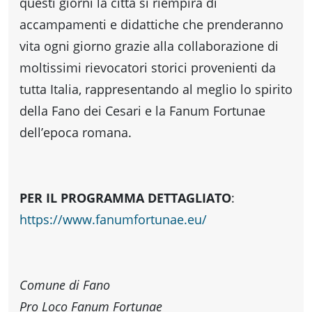
fare
questi giorni la città si riempirà di
accampamenti e didattiche che prenderanno
Percorsi
vita ogni giorno grazie alla collaborazione di
moltissimi rievocatori storici provenienti da
storici
tutta Italia, rappresentando al meglio lo spirito
della Fano dei Cesari e la Fanum Fortunae
dell’epoca romana.
Enogastronomia
Informazioni
PER IL PROGRAMMA DETTAGLIATO
:
https://www.fanumfortunae.eu/
Guide
Fano
Comune di Fano
Pro Loco Fanum Fortunae