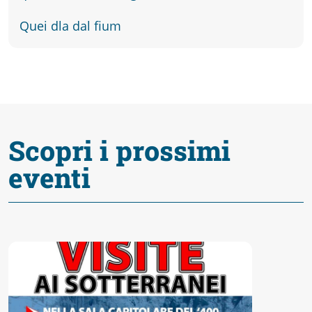
fare
Quei dla dal fium
Percorsi
storici
Enogastronomia
Scopri i prossimi
eventi
Informazioni
Guide
Fano