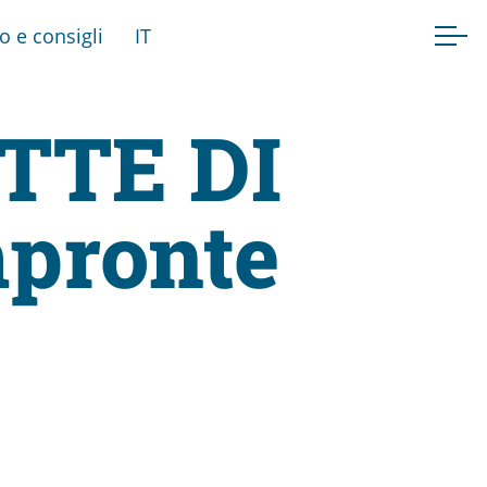
fo e consigli
IT
TTE DI
pronte