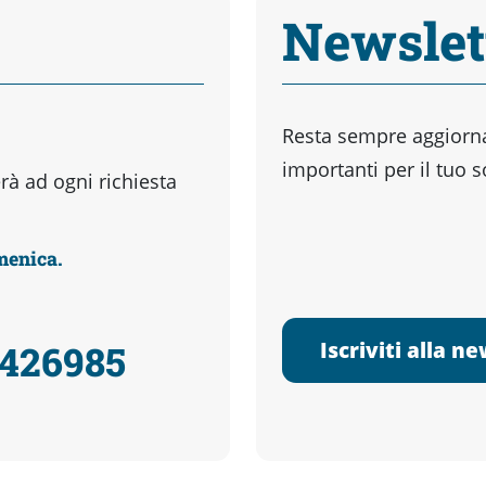
Newslet
Resta sempre aggiornat
importanti per il tuo 
à ad ogni richiesta
omenica.
Iscriviti alla n
3426985