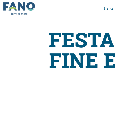
Cose
FESTA
Fano
FINE 
Visit
Card
Cose
da