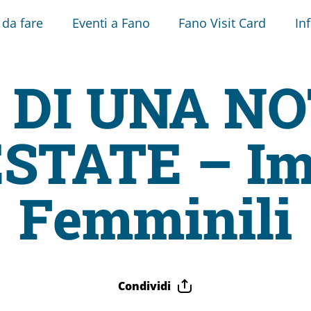
 da fare
Eventi a Fano
Fano Visit Card
In
 DI UNA NO
ESTATE – Im
Femminili
Condividi