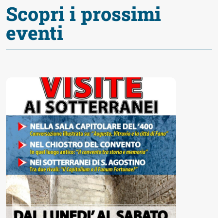
fare
Scopri i prossimi
eventi
Percorsi
storici
Enogastronomia
Informazioni
Guide
Fano