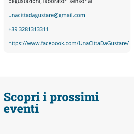
fare
degustazioni, laboratori sensoriali
unacittadagustare@gmail.com
Percorsi
+39 3281313311
storici
https://www.facebook.com/UnaCittaDaGustare/
Enogastronomia
Informazioni
Scopri i prossimi
Guide
eventi
Fano