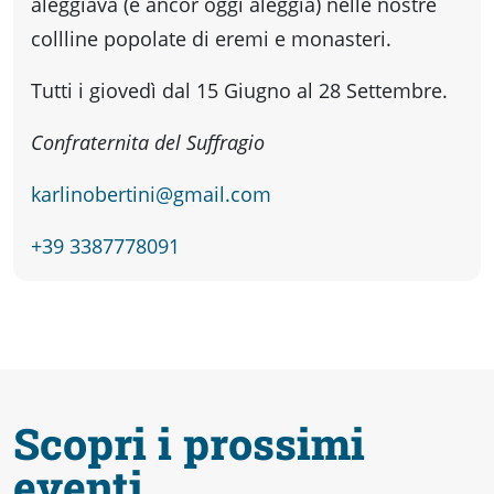
fare
aleggiava (e ancor oggi aleggia) nelle nostre
collline popolate di eremi e monasteri.
Percorsi
Tutti i giovedì dal 15 Giugno al 28 Settembre.
storici
Confraternita del Suffragio
karlinobertini@gmail.com
Enogastronomia
+39 3387778091
Informazioni
Guide
Scopri i prossimi
Fano
eventi