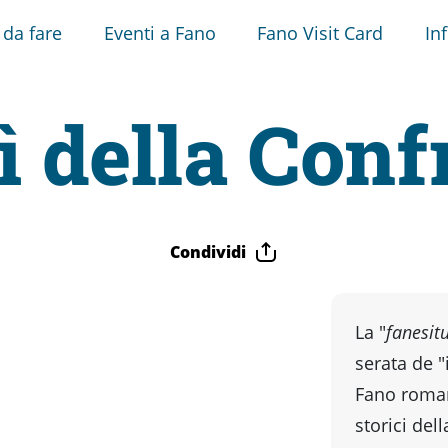
 da fare
Eventi a Fano
Fano Visit Card
In
ì della Conf
Condividi
La "
fanesit
serata de "
Fano romana
storici dell