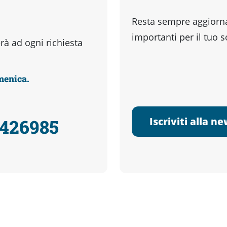
Resta sempre aggiornat
importanti per il tuo 
à ad ogni richiesta
omenica.
Iscriviti alla n
3426985