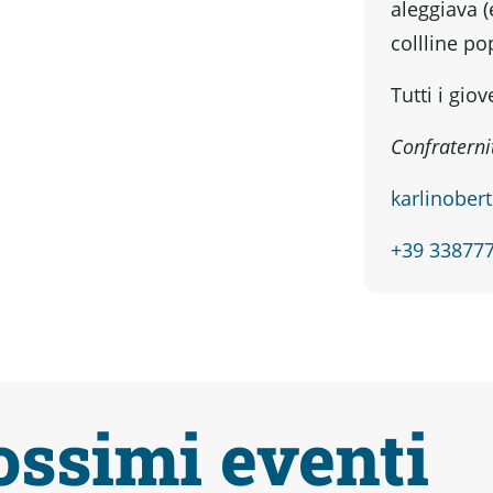
aleggiava (
collline po
Tutti i gio
Confraterni
karlinober
+39 33877
ossimi eventi