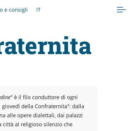
fo e consigli
IT
raternita
udine
" è il filo conduttore di ogni
i giovedì della Confraternita": dalla
 alle opere dialettali, dai palazzi
a città al religioso silenzio che