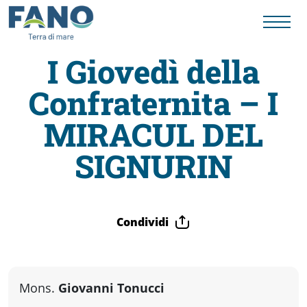
I Giovedì della
Confraternita – I
Fano
MIRACUL DEL
Visit
SIGNURIN
Card
Condividi
Cose
da
Mons.
Giovanni Tonucci