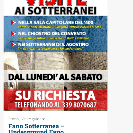
Accessibili
,
Storia
Visite guidate
Fano Sotterranea –
Underground Fano