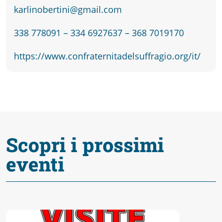
fare
karlinobertini@gmail.com
Percorsi
338 778091 – 334 6927637 – 368 7019170
https://www.confraternitadelsuffragio.org/it/
storici
Enogastronomia
Informazioni
Scopri i prossimi
eventi
Guide
Fano