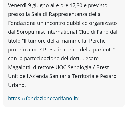
fare
Venerdì 9 giugno alle ore 17,30 è previsto
presso la Sala di Rappresentanza della
Percorsi
Fondazione un incontro pubblico organizzato
dal Soroptimist International Club di Fano dal
storici
titolo “Il tumore della mammella. Perchè
proprio a me? Presa in carico della paziente”
Enogastronomia
con la partecipazione del dott. Cesare
Magalotti, direttore UOC Senologia / Brest
Unit dell’Azienda Sanitaria Territoriale Pesaro
Informazioni
Urbino.
Guide
https://fondazionecarifano.it/
Fano