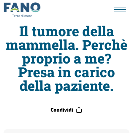
Il tumore della
mammella. Perchè
Fano
proprio a me?
Visit
Presa in carico
Card
della paziente.
Cose
Condividi
da