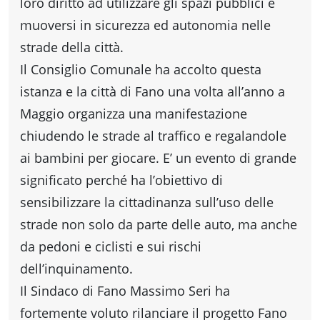
fare
loro diritto ad utilizzare gli spazi pubblici e
muoversi in sicurezza ed autonomia nelle
Percorsi
strade della città.
Il Consiglio Comunale ha accolto questa
storici
istanza e la città di Fano una volta all’anno a
Maggio organizza una manifestazione
chiudendo le strade al traffico e regalandole
Enogastronomia
ai bambini per giocare. E’ un evento di grande
significato perché ha l’obiettivo di
Informazioni
sensibilizzare la cittadinanza sull’uso delle
strade non solo da parte delle auto, ma anche
Guide
da pedoni e ciclisti e sui rischi
dell’inquinamento.
Fano
Il Sindaco di Fano Massimo Seri ha
fortemente voluto rilanciare il progetto Fano