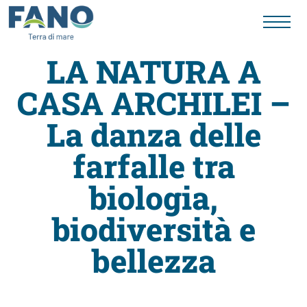
LA NATURA A
CASA ARCHILEI –
Fano
La danza delle
Visit
farfalle tra
Card
biologia,
biodiversità e
Cose
bellezza
da