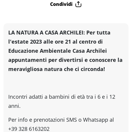
fare
Condividi
Percorsi
LA NATURA A CASA ARCHILEI: Per tutta
storici
l'estate 2023 alle ore 21 al centro di
Educazione Ambientale Casa Archilei
Enogastronomia
appuntamenti per divertirsi e conoscere la
meravigliosa natura che ci circonda!
Informazioni
Incontri adatti a bambini di età tra i 6 e i 12
Guide
anni.
Fano
Per info e prenotazioni SMS o Whatsapp al
+39 328 6163202