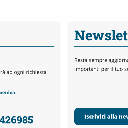
Newslet
Resta sempre aggiornat
importanti per il tuo 
à ad ogni richiesta
omenica.
Iscriviti alla n
3426985