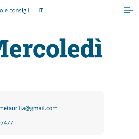
fo e consigli
IT
Mercoledì
etaurilia@gmail.com
97477