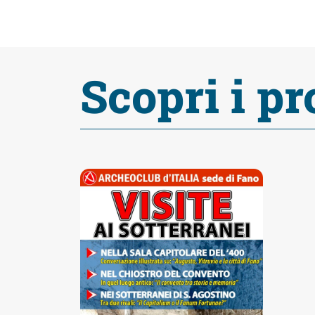
fare
Percorsi
Scopri i pr
storici
Enogastronomia
Informazioni
Guide
Fano