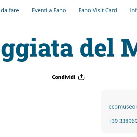
 da fare
Eventi a Fano
Fano Visit Card
In
ggiata del 
Condividi
ecomuseom
+39 33896