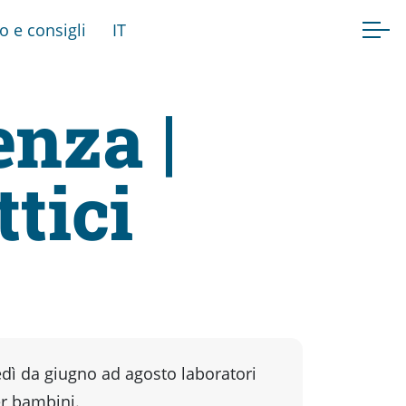
fo e consigli
IT
enza |
tici
dì da giugno ad agosto laboratori
er bambini.