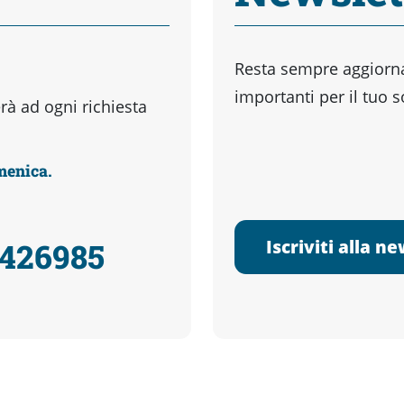
Resta sempre aggiornat
importanti per il tuo 
à ad ogni richiesta
omenica.
Iscriviti alla n
3426985