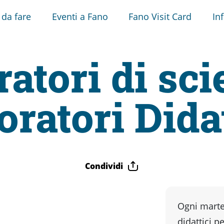
 da fare
Eventi a Fano
Fano Visit Card
In
atori di sci
oratori Didat
Condividi
Ogni marte
didattici p