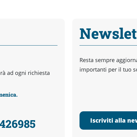
Newslet
Resta sempre aggiornat
importanti per il tuo 
à ad ogni richiesta
omenica.
Iscriviti alla n
3426985