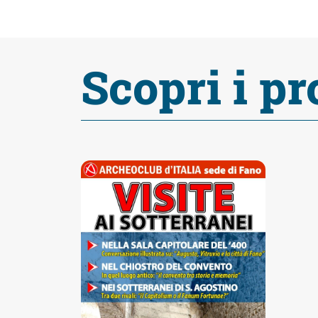
fare
Percorsi
Scopri i pr
storici
Enogastronomia
Informazioni
Guide
Fano