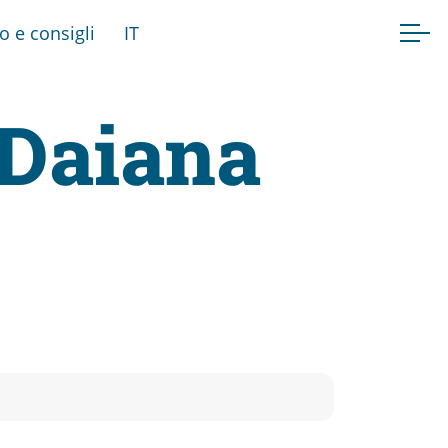
fo e consigli
IT
 Daiana