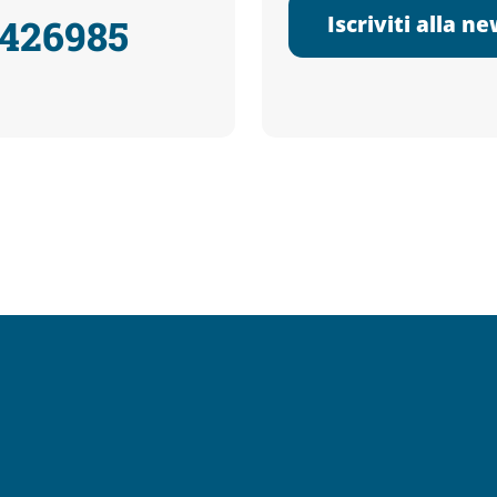
Iscriviti alla n
3426985