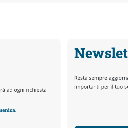
Newslet
Resta sempre aggiornat
importanti per il tuo 
à ad ogni richiesta
omenica.