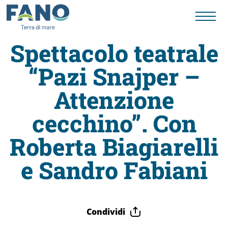
Spettacolo teatrale
“Pazi Snajper –
Fano
Attenzione
Visit
cecchino”. Con
Card
Roberta Biagiarelli
e Sandro Fabiani
Cose
da
Condividi