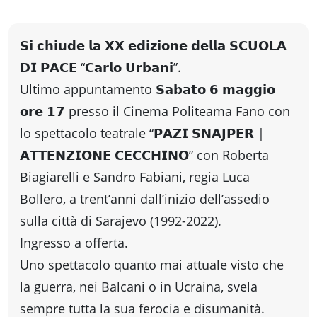
fare
𝗦𝗶 𝗰𝗵𝗶𝘂𝗱𝗲 𝗹𝗮 𝗫𝗫 𝗲𝗱𝗶𝘇𝗶𝗼𝗻𝗲 𝗱𝗲𝗹𝗹𝗮 𝗦𝗖𝗨𝗢𝗟𝗔
Percorsi
𝗗𝗜 𝗣𝗔𝗖𝗘 “𝗖𝗮𝗿𝗹𝗼 𝗨𝗿𝗯𝗮𝗻𝗶”.
storici
Ultimo appuntamento 𝗦𝗮𝗯𝗮𝘁𝗼 𝟲 𝗺𝗮𝗴𝗴𝗶𝗼
𝗼𝗿𝗲 𝟭𝟳 presso il Cinema Politeama Fano con
lo spettacolo teatrale “𝗣𝗔𝗭𝗜 𝗦𝗡𝗔𝗝𝗣𝗘𝗥 |
Enogastronomia
𝗔𝗧𝗧𝗘𝗡𝗭𝗜𝗢𝗡𝗘 𝗖𝗘𝗖𝗖𝗛𝗜𝗡𝗢” con Roberta
Biagiarelli e Sandro Fabiani, regia Luca
Informazioni
Bollero, a trent’anni dall’inizio dell’assedio
sulla città di Sarajevo (1992-2022).
Guide
Ingresso a offerta.
Uno spettacolo quanto mai attuale visto che
Fano
la guerra, nei Balcani o in Ucraina, svela
sempre tutta la sua ferocia e disumanità.