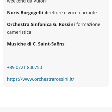
fare
weekend da Vulòn"
Noris Borgogelli d
irettore e voce narrante
Percorsi
Orchestra Sinfonica G. Rossini
formazione
storici
cameristica
Musiche di C. Saint-Saëns
Enogastronomia
Informazioni
+39 0721 800750
https://www.orchestrarossini.it/
Guide
Fano