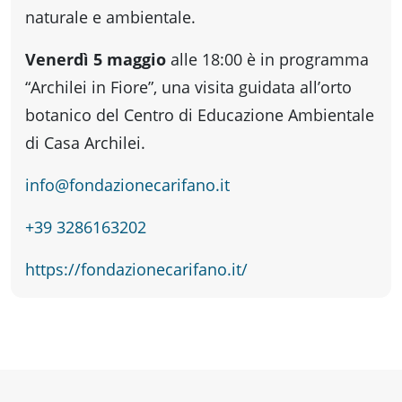
fare
naturale e ambientale.
Percorsi
Venerdì 5 maggio
alle 18:00 è in programma
“Archilei in Fiore”, una visita guidata all’orto
storici
botanico del Centro di Educazione Ambientale
di Casa Archilei.
Enogastronomia
info@fondazionecarifano.it
+39 3286163202
Informazioni
https://fondazionecarifano.it/
Guide
Fano