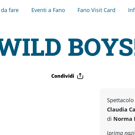
 da fare
Eventi a Fano
Fano Visit Card
In
WILD BOYS
Condividi
Spettacolo 
Claudia C
di
Norma M
(
prima nazi