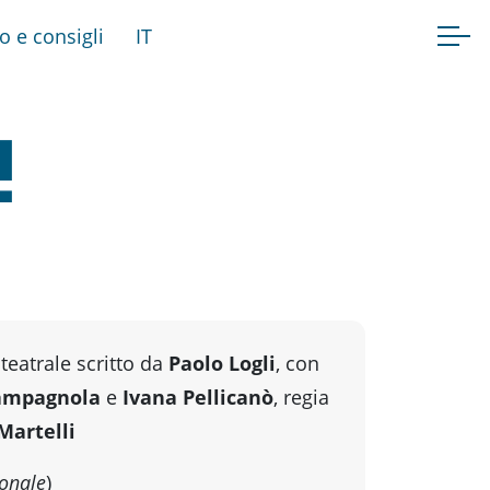
fo e consigli
IT
!
teatrale scritto da
Paolo Logli
, con
ampagnola
e
Ivana Pellicanò
, regia
artelli
onale
)