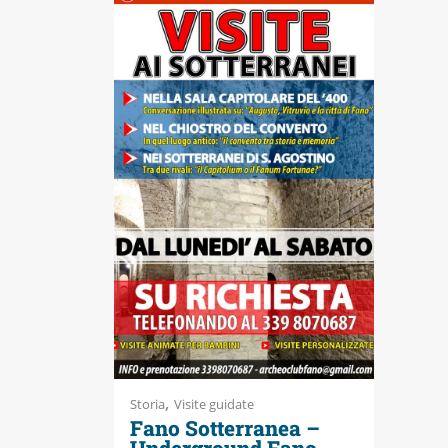
Accessibili
,
Storia
Visite guidate
Fano Sotterranea –