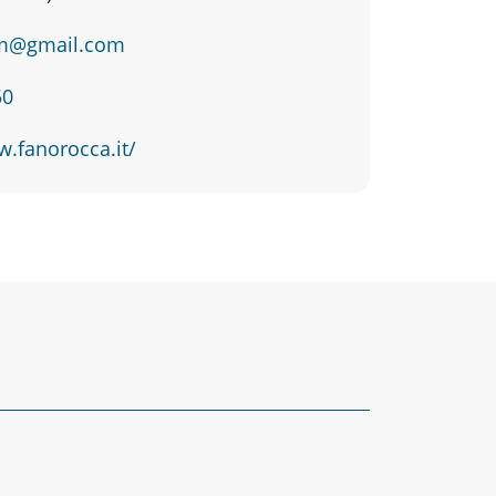
m@gmail.com
50
w.fanorocca.it/