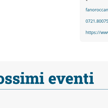
fanorocca
0721.8007
https://ww
ossimi eventi