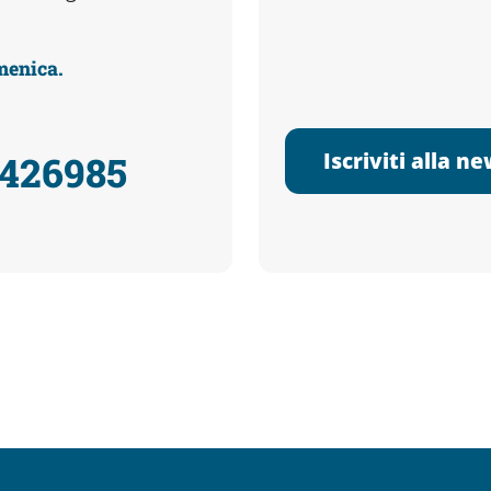
omenica.
Iscriviti alla n
3426985