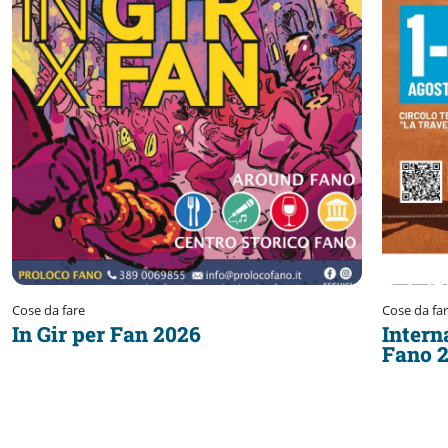
Cose da fare
Cose da fa
In Gir per Fan 2026
Intern
Fano 