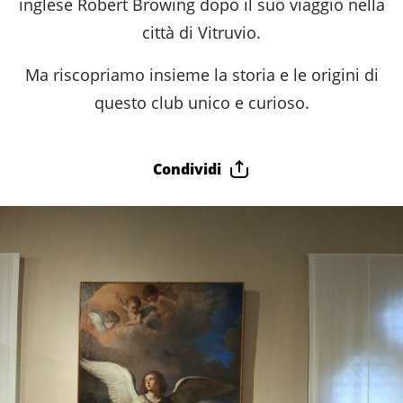
fare
inglese Robert Browing dopo il suo viaggio nella
città di Vitruvio.
Percorsi
Ma riscopriamo insieme la storia e le origini di
questo club unico e curioso.
storici
Condividi
Enogastronomia
Informazioni
Guide
Fano