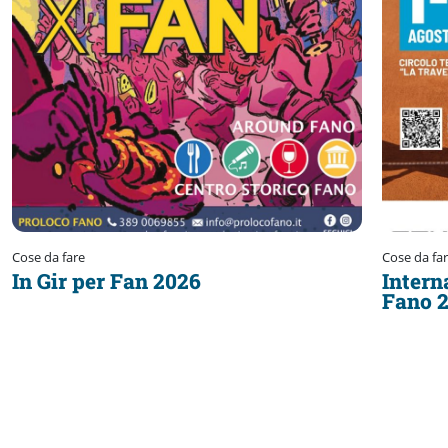
Cose da fare
Cose da fa
In Gir per Fan 2026
Intern
Fano 