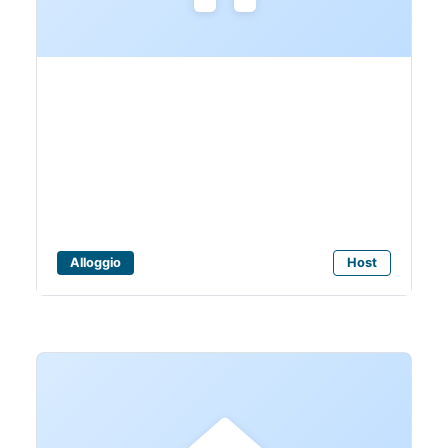
Bagni Camping
Metauro
Alloggio
Host