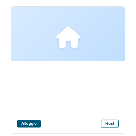
Animalido Dog Beach
Alloggio
Host