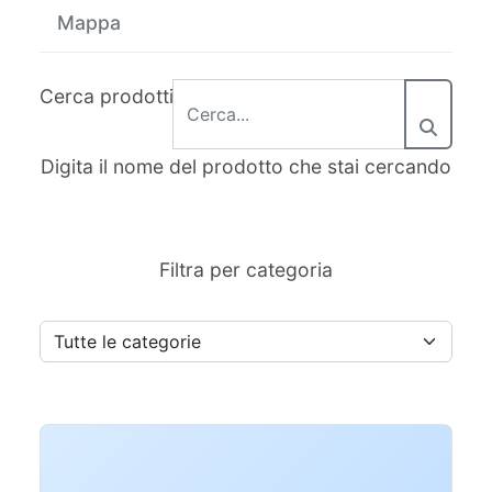
fare
Mappa
Percorsi
Cerca prodotti
storici
Digita il nome del prodotto che stai cercando
Enogastronomia
Filtra per categoria
Informazioni
Guide
Fano