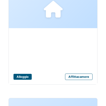
Accessibili
AFFITTACAMERE
SANT'EGIDIO di
Canestrari Antonella
Alloggio
Affittacamere