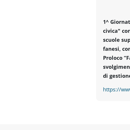
1^ Giornat
civica" co
scuole sup
fanesi, co
Proloco “
svolgiment
di gestion
https://ww