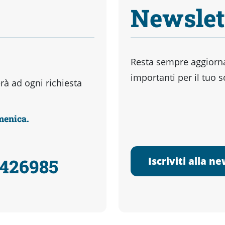
Newslet
Resta sempre aggiornat
importanti per il tuo 
à ad ogni richiesta
omenica.
Iscriviti alla n
3426985