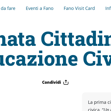
 da fare
Eventi a Fano
Fano Visit Card
In
nata Cittadi
cazione Ci
Condividi
La prima ci
civica. “
Un 