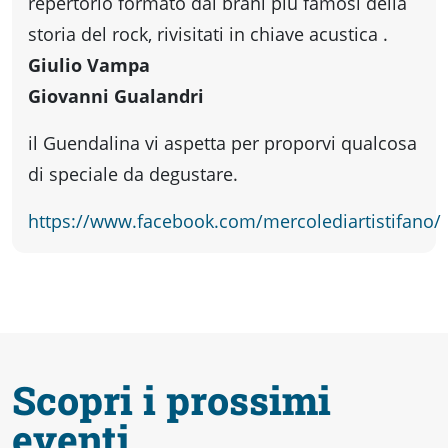
fare
repertorio formato dai brani più famosi della
storia del rock, rivisitati in chiave acustica .
Giulio Vampa
Percorsi
Giovanni Gualandri
storici
il Guendalina vi aspetta per proporvi qualcosa
di speciale da degustare.
Enogastronomia
https://www.facebook.com/mercolediartistifano/
Informazioni
Guide
Scopri i prossimi
Fano
eventi