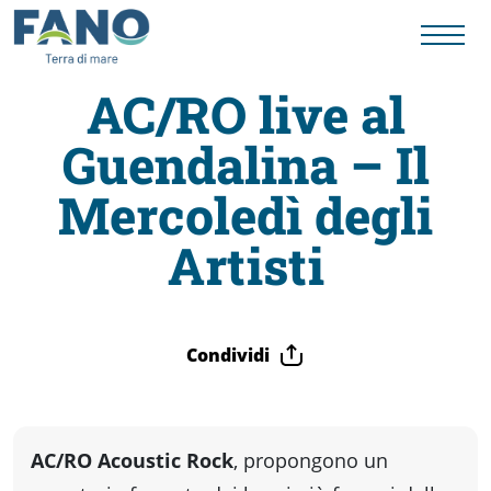
AC/RO live al
Guendalina – Il
Fano
Mercoledì degli
Visit
Artisti
Card
Condividi
Cose
da
AC/RO Acoustic Rock
, propongono un