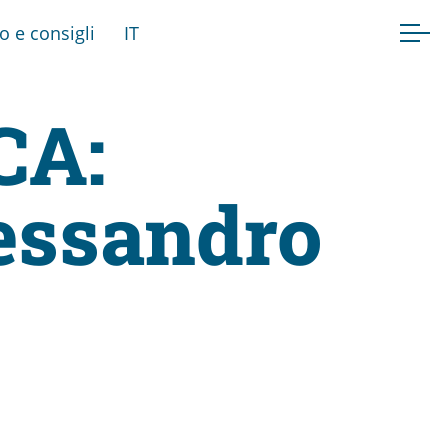
fo e consigli
IT
CA:
essandro