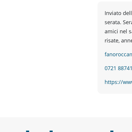
Inviato del
serata. Ser
amici nel 
risate, ann
fanorocca
0721 8874
https://ww