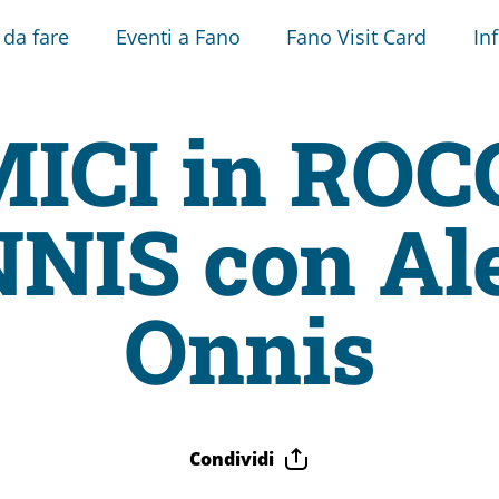
 da fare
Eventi a Fano
Fano Visit Card
In
ICI in ROC
NNIS con Al
Onnis
Condividi