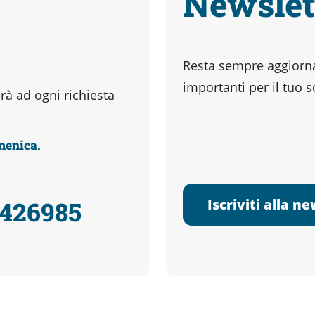
Newslet
Resta sempre aggiornat
importanti per il tuo 
à ad ogni richiesta
omenica.
Iscriviti alla n
3426985