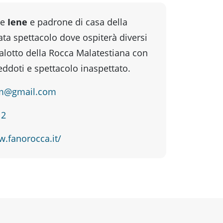
le
Iene
e padrone di casa della
ata spettacolo dove ospiterà diversi
salotto della Rocca Malatestiana con
eddoti e spettacolo inaspettato.
m@gmail.com
12
w.fanorocca.it/