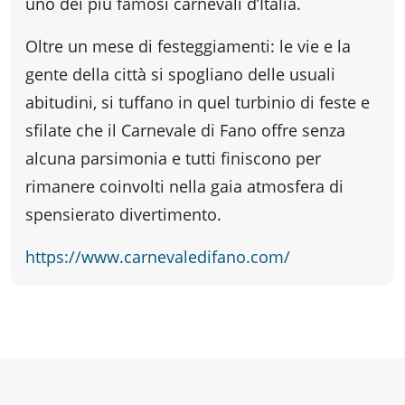
fare
uno dei più famosi carnevali d’Italia.
Oltre un mese di festeggiamenti: le vie e la
Percorsi
gente della città si spogliano delle usuali
abitudini, si tuffano in quel turbinio di feste e
storici
sfilate che il Carnevale di Fano offre senza
alcuna parsimonia e tutti finiscono per
Enogastronomia
rimanere coinvolti nella gaia atmosfera di
spensierato divertimento.
Informazioni
https://www.carnevaledifano.com/
Guide
Fano