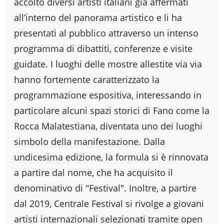
fare
accolto diversi artisti italiani già affermati
all’interno del panorama artistico e li ha
Percorsi
presentati al pubblico attraverso un intenso
programma di dibattiti, conferenze e visite
storici
guidate. I luoghi delle mostre allestite via via
hanno fortemente caratterizzato la
programmazione espositiva, interessando in
Enogastronomia
particolare alcuni spazi storici di Fano come la
Rocca Malatestiana, diventata uno dei luoghi
Informazioni
simbolo della manifestazione. Dalla
undicesima edizione, la formula si è rinnovata
Guide
a partire dal nome, che ha acquisito il
denominativo di "Festival". Inoltre, a partire
Fano
dal 2019, Centrale Festival si rivolge a giovani
artisti internazionali selezionati tramite open