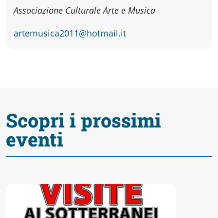
fare
Associazione Culturale Arte e Musica
Percorsi
artemusica2011@hotmail.it
storici
Enogastronomia
Scopri i prossimi
Informazioni
eventi
Guide
Fano