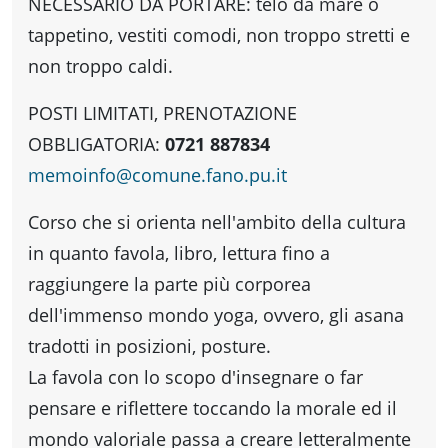
fare
NECESSARIO DA PORTARE: telo da mare o
tappetino, vestiti comodi, non troppo stretti e
Percorsi
non troppo caldi.
POSTI LIMITATI, PRENOTAZIONE
storici
OBBLIGATORIA:
0721 887834
memoinfo
@
comune.fano.pu.it
Enogastronomia
Corso che si orienta nell'ambito della cultura
in quanto favola, libro, lettura fino a
Informazioni
raggiungere la parte più corporea
dell'immenso mondo yoga, ovvero, gli asana
Guide
tradotti in posizioni, posture.
La favola con lo scopo d'insegnare o far
Fano
pensare e riflettere toccando la morale ed il
mondo valoriale passa a creare letteralmente