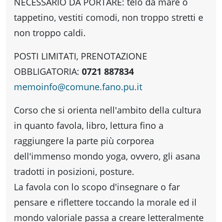
fare
NECESSARIO DA PORTARE: telo da mare o
tappetino, vestiti comodi, non troppo stretti e
Percorsi
non troppo caldi.
POSTI LIMITATI, PRENOTAZIONE
storici
OBBLIGATORIA:
0721 887834
memoinfo
@
comune.fano.pu.it
Enogastronomia
Corso che si orienta nell'ambito della cultura
in quanto favola, libro, lettura fino a
Informazioni
raggiungere la parte più corporea
dell'immenso mondo yoga, ovvero, gli asana
Guide
tradotti in posizioni, posture.
La favola con lo scopo d'insegnare o far
Fano
pensare e riflettere toccando la morale ed il
mondo valoriale passa a creare letteralmente