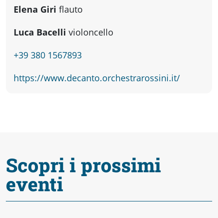
fare
Elena Giri
flauto
Percorsi
Luca Bacelli
violoncello
+39 380 1567893
storici
https://www.decanto.orchestrarossini.it/
Enogastronomia
Informazioni
Scopri i prossimi
Guide
eventi
Fano