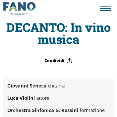
DECANTO: In vino
musica
Fano
Visit
Condividi
Card
Cose
Giovanni Seneca
chitarra
Luca Violini
attore
da
Orchestra Sinfonica G. Rossini
formazione