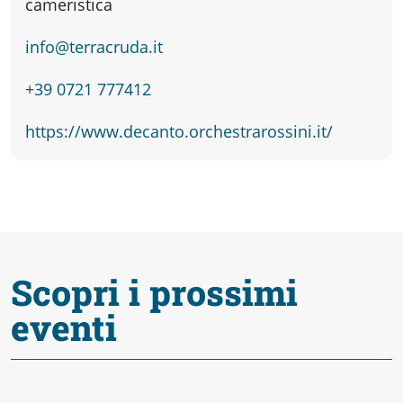
fare
cameristica
info@terracruda.it
Percorsi
+39 0721 777412
storici
https://www.decanto.orchestrarossini.it/
Enogastronomia
Informazioni
Scopri i prossimi
Guide
eventi
Fano