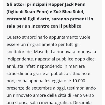
fare
Gli attori principali Hopper Jack Penn
(figlio di Sean Penn) e Zoë Bleu Sidel,
Percorsi
entrambi figli d’arte, saranno presenti in
sala per un incontro con il pubblico
storici
Questo straordinario appuntamento vuole
essere un ringraziamento per tutti gli
Enogastronomia
spettatori del Masetti. La rinnovata monosala
indipendente, riaperta al pubblico dopo dieci
Informazioni
anni, sta infatti rispondendo in maniera
straordinaria grazie al pubblico cittadino e
Guide
non, ed ha appena festeggiato le 10.000
presenze da settembre a oggi, testimoniando
Fano
un rinnovato amore della città di Fano verso
una storica sala cinematografica. Diecimila