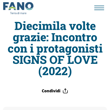
Diecimila volte
grazie: Incontro
Fano
con i protagonisti
Visit
SIGNS OF LOVE
Card
(2022)
Cose
Condividi
da